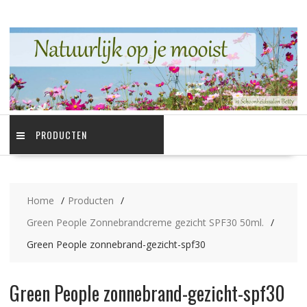
Ga
naar
de
inhoud
PRODUCTEN
Home
Producten
Green People Zonnebrandcreme gezicht SPF30 50ml.
Green People zonnebrand-gezicht-spf30
Green People zonnebrand-gezicht-spf30