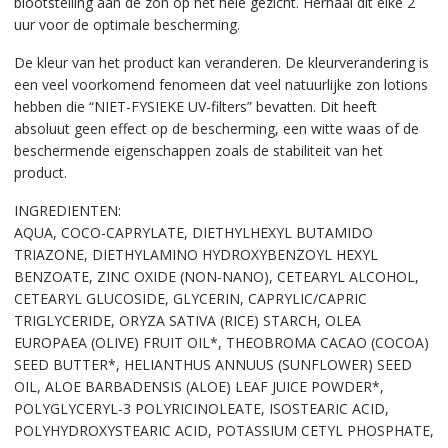
blootstelling aan de zon op het hele gezicht. Herhaal dit elke 2
uur voor de optimale bescherming.
De kleur van het product kan veranderen. De kleurverandering is
een veel voorkomend fenomeen dat veel natuurlijke zon lotions
hebben die “NIET-FYSIEKE UV-filters” bevatten. Dit heeft
absoluut geen effect op de bescherming, een witte waas of de
beschermende eigenschappen zoals de stabiliteit van het
product.
INGREDIENTEN:
AQUA, COCO-CAPRYLATE, DIETHYLHEXYL BUTAMIDO
TRIAZONE, DIETHYLAMINO HYDROXYBENZOYL HEXYL
BENZOATE, ZINC OXIDE (NON-NANO), CETEARYL ALCOHOL,
CETEARYL GLUCOSIDE, GLYCERIN, CAPRYLIC/CAPRIC
TRIGLYCERIDE, ORYZA SATIVA (RICE) STARCH, OLEA
EUROPAEA (OLIVE) FRUIT OIL*, THEOBROMA CACAO (COCOA)
SEED BUTTER*, HELIANTHUS ANNUUS (SUNFLOWER) SEED
OIL, ALOE BARBADENSIS (ALOE) LEAF JUICE POWDER*,
POLYGLYCERYL-3 POLYRICINOLEATE, ISOSTEARIC ACID,
POLYHYDROXYSTEARIC ACID, POTASSIUM CETYL PHOSPHATE,