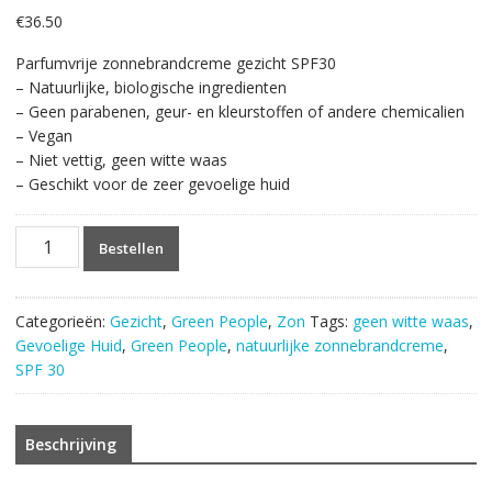
€
36.50
Parfumvrije zonnebrandcreme gezicht SPF30
– Natuurlijke, biologische ingredienten
– Geen parabenen, geur- en kleurstoffen of andere chemicalien
– Vegan
– Niet vettig, geen witte waas
– Geschikt voor de zeer gevoelige huid
Green
Bestellen
People
Zonnebrandcreme
gezicht
Categorieën:
Gezicht
,
Green People
,
Zon
Tags:
geen witte waas
,
SPF30
Gevoelige Huid
,
Green People
,
natuurlijke zonnebrandcreme
,
50ml.
SPF 30
aantal
Beschrijving