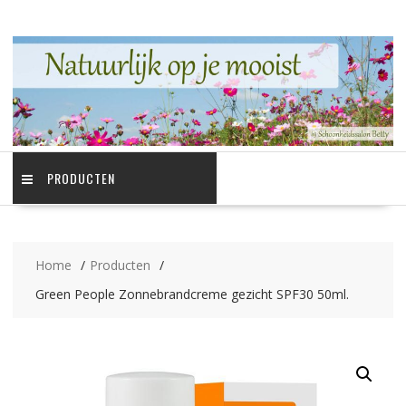
Ga
naar
de
inhoud
PRODUCTEN
Home
Producten
Green People Zonnebrandcreme gezicht SPF30 50ml.