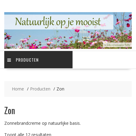
Ga
naar
de
inhoud
PRODUCTEN
Home
Producten
Zon
Zon
Zonnebrandcreme op natuurlijke basis.
Gesorteerd
Toont alle 12 resultaten