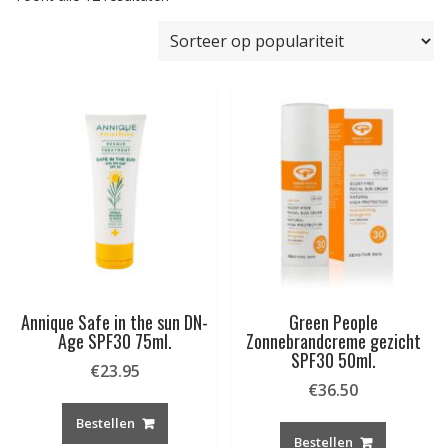
op
populariteit
Annique Safe in the sun DN-
Green People
Age SPF30 75ml.
Zonnebrandcreme gezicht
SPF30 50ml.
€
23.95
€
36.50
Bestellen
Bestellen