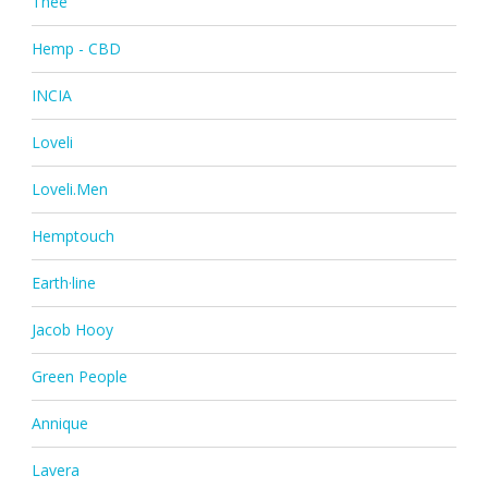
Thee
Hemp - CBD
INCIA
Loveli
Loveli.Men
Hemptouch
Earth·line
Jacob Hooy
Green People
Annique
Lavera