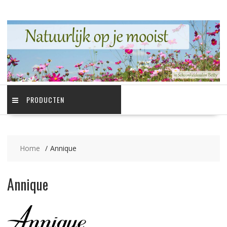
Ga
naar
de
inhoud
PRODUCTEN
Home
Annique
Annique