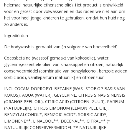
helemaal natuurlijke etherische olie). Het product is ontwikkeld
voor en getest door volwassenen en dus raden we niet aan om
het voor heel jonge kinderen te gebruiken, omdat hun huid nog
zo anders is.
Ingrediënten
De bodywash is gemaakt van (in volgorde van hoeveelheid):
Cocosbetaïne (wasstof gemaakt van kokosolie), water,
glycerine,essentiële oliën van sinaasappel en citroen, natuurlijk
conserveermiddel (combinatie van benzylalcohol, benzoic aciden
sorbic acid), vanilleparfum (natuurlijk) en citroenzuur.
INCI: COCAMIDOPROPYL BETAINE (WAS- STOF OP BASIS VAN
KOKOS), AQUA (WATER), GLYCERINE, CITRUS SINAS SINENSIS
(ORANGE PEEL OIL), CITRIC ACID (CITROEN- ZUUR), PARFUM
(NATUURLIJK), CITRUS LIMONUM (LEMON PEEL OIL),
BENZYLALCOHOL*, BENZOIC ACID*, SORBIC ACID*,
LIMONENE**, LINALOOL**, DECENAL**, CITRAL** (*
NATUURLIJK CONSERVEERMIDDEL ** NATUURLIJKE