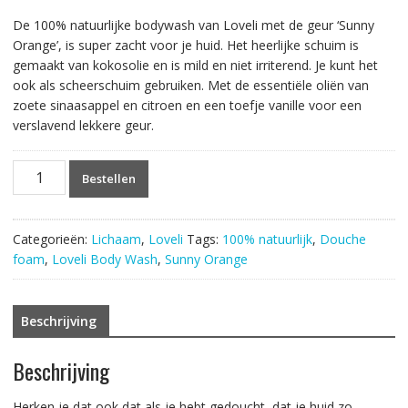
De 100% natuurlijke bodywash van Loveli met de geur ‘Sunny
Orange’, is super zacht voor je huid. Het heerlijke schuim is
gemaakt van kokosolie en is mild en niet irriterend. Je kunt het
ook als scheerschuim gebruiken. Met de essentiële oliën van
zoete sinaasappel en citroen en een toefje vanille voor een
verslavend lekkere geur.
Loveli
Bestellen
Bodywash
Sunny
Orange
Categorieën:
Lichaam
,
Loveli
Tags:
100% natuurlijk
,
Douche
200ml.
foam
,
Loveli Body Wash
,
Sunny Orange
aantal
Beschrijving
Beschrijving
Herken je dat ook dat als je hebt gedoucht, dat je huid zo