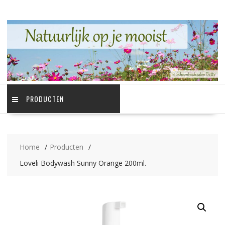
Ga
naar
de
inhoud
PRODUCTEN
Home
Producten
Loveli Bodywash Sunny Orange 200ml.