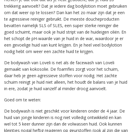
trekkerig aanvoelt? Dat je iedere dag bodylotion moet gebruiken
om dat weer op te lossen? Dan kan het zo maar zijn dat je een
te agressieve reiniger gebruikt. De meeste doucheproducten
bevatten namelijk SLS of SLES, een super sterke reiniger die
goed schuimt, maar ook je huid stript van de huideigen oliën. En
het schopt de pH-waarde van je huid in de war, waardoor je er
een gevoelige huid van kunt krijgen. En je heel veel bodylotion
nodig hebt om weer een zachte huid te krijgen.
De bodywash van Loveli is net als de facewash van Loveli
gemaakt van kokosolie. De foamfles zorgt voor het schuim,
daar heb je geen agressieve stoffen voor nodig. Het zachte
schuim reinigt je huid niet alleen, het houdt de balans van je huid
in ere, zodat je huid vanzelf al minder droog aanvoelt.
Goed om te weten:
De bodywash is niet geschikt voor kinderen onder de 4 jaar. De
huid van jonge kinderen is nog niet volledig ontwikkeld en kan
wel tot 5 keer dunner zijn dan de volwassen huid. Ook kunnen
kleintjes nogal heftig reageren op geurstoffen (ook al zijn die van