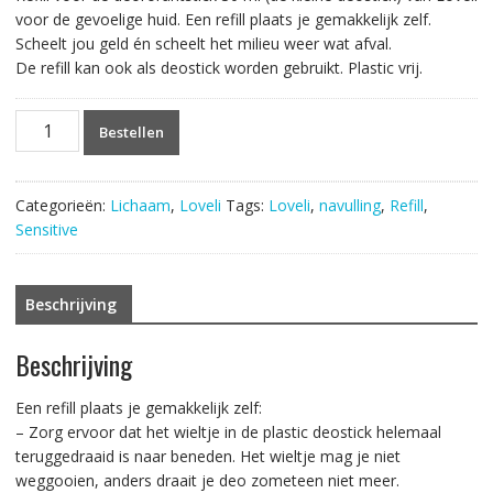
voor de gevoelige huid. Een refill plaats je gemakkelijk zelf.
Scheelt jou geld én scheelt het milieu weer wat afval.
De refill kan ook als deostick worden gebruikt. Plastic vrij.
Loveli
Bestellen
Refill
Sensitive
30ml.
Categorieën:
Lichaam
,
Loveli
Tags:
Loveli
,
navulling
,
Refill
,
aantal
Sensitive
Beschrijving
Beschrijving
Een refill plaats je gemakkelijk zelf:
– Zorg ervoor dat het wieltje in de plastic deostick helemaal
teruggedraaid is naar beneden. Het wieltje mag je niet
weggooien, anders draait je deo zometeen niet meer.