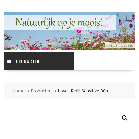
Ga
naar
de
inhoud
PRODUCTEN
Home
Producten
Loveli Refill Sensitive 30ml.