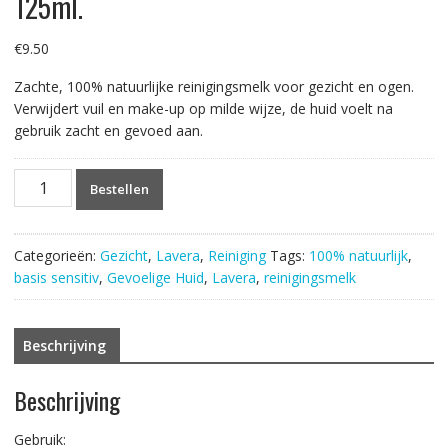
125ml.
€
9.50
Zachte, 100% natuurlijke reinigingsmelk voor gezicht en ogen.
Verwijdert vuil en make-up op milde wijze, de huid voelt na
gebruik zacht en gevoed aan.
Lavera
Bestellen
Basis
Sensitiv
Reinigingsmelk
Categorieën:
Gezicht
,
Lavera
,
Reiniging
Tags:
100% natuurlijk
,
125ml.
basis sensitiv
,
Gevoelige Huid
,
Lavera
,
reinigingsmelk
aantal
Beschrijving
Beschrijving
Gebruik: