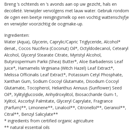
Breng ’s ochtends en ’s avonds aan op uw gezicht, hals en
decolleté. Verwijder vervolgens met lauw water. Gebruik rondom
de ogen een beetje reinigingsmelk op een vochtig wattenschijfje
en verwijder voorzichtig de oogmake-up.
Ingredienten:
Water (Aqua), Glycerin, Caprylic/Capric Triglyceride, Alcohol*
denat., Cocos Nucifera (Coconut) Oil*, Octyldodecanol, Cetearyl
Alcohol, Glyceryl Stearate Citrate, Myristyl Alcohol,
Butyrospermum Parkii (Shea) Butter*, Aloe Barbadensis Leaf
Juice*, Hamamelis Virginiana (Witch Hazel) Leaf Extract*,
Melissa Officinalis Leaf Extract*, Potassium Cetyl Phosphate,
Xanthan Gum, Sodium Cocoyl Glutamate, Disodium Cocoyl
Glutamate, Tocopherol, Helianthus Annuus (Sunflower) Seed
Oil*, Xylitylglucoside, Anhydroxylitol, Biosaccharide Gum-1,
Xylitol, Ascorbyl Palmitate, Glyceryl Caprylate, Fragrance
(Parfum)**, Limonene**, Linalool**, Citronellol**, Geraniol**,
Citral**, Benzyl Salicylate**
* ingredients from certified organic agriculture
** natural essential oils