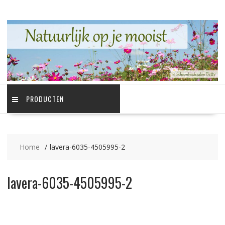
Ga
naar
de
inhoud
PRODUCTEN
Home
lavera-6035-4505995-2
lavera-6035-4505995-2