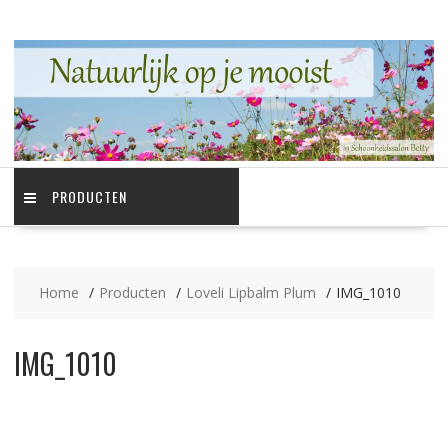
Ga
naar
de
inhoud
PRODUCTEN
Home
Producten
Loveli Lipbalm Plum
IMG_1010
IMG_1010