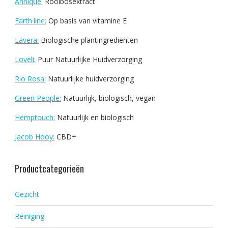
Annique:
Rooibosextract
Earth·line:
Op basis van vitamine E
Lavera:
Biologische plantingrediënten
Loveli:
Puur Natuurlijke Huidverzorging
Rio Rosa:
Natuurlijke huidverzorging
Green People:
Natuurlijk, biologisch, vegan
Hemptouch:
Natuurlijk en biologisch
Jacob Hooy:
CBD+
Productcategorieën
Gezicht
Reiniging