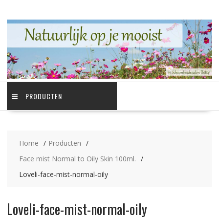
Ga
naar
de
inhoud
PRODUCTEN
Home
Producten
Face mist Normal to Oily Skin 100ml.
Loveli-face-mist-normal-oily
Loveli-face-mist-normal-oily