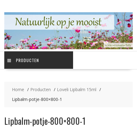
Ga
naar
de
inhoud
PRODUCTEN
Home
Producten
Loveli Lipbalm 15ml
Lipbalm-potje-800×800-1
Lipbalm-potje-800×800-1