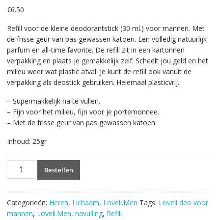
€
6.50
Refill voor de kleine deodorantstick (30 ml.) voor mannen. Met
de frisse geur van pas gewassen katoen. Een volledig natuurlijk
parfum en all-time favorite. De refill zit in een kartonnen
verpakking en plaats je gemakkelijk zelf. Scheelt jou geld en het
milieu weer wat plastic afval. Je kunt de refill ook vanuit de
verpakking als deostick gebruiken. Helemaal plasticvrij.
– Supermakkelijk na te vullen.
– Fijn voor het milieu, fijn voor je portemonnee.
– Met de frisse geur van pas gewassen katoen.
Inhoud: 25gr
Loveli.Men
Bestellen
Refill
Deodorant
Fresh
Categorieën:
Heren
,
Lichaam
,
Loveli.Men
Tags:
Loveli deo voor
Cotton
mannen
,
Loveli.Men
,
navulling
,
Refill
30ml.