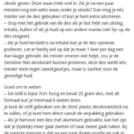
oksels geven. Deze waas trekt snel in. Zie je na een paar
minuten nog een witte waas onder je oksels? Dan mag je iets
minder van de deo gebruiken of kun je hem extra uitsmeren.
– Stop met het gebruik van de deo als je last hebt van uitslag,
irritatie, bulten of als je huid op een andere manier niet fijn op de
deo reageert.
– Als je huid hersteld is na irritatie kun je de deo opnieuw
proberen. Let er hierbij wel op dat je maar 1 keer per dag een
dun laagje gebruikt. Als minder smeren niet helpt, zou je de
Sensitive Skin deodorant kunnen proberen, deze deo werkt iets
minder sterk tegen zweetgeurtjes, maar is zachter voor de
gevoelige huid.
Goed om te weten:
– De refill is bijna 7cm. hoog en bevat 25 gram deo, met dit
formaat kun je minimaal 6 weken doen.
Je kunt de refill gebruiken om de 30ml. plastic deodorantstick na
te vullen, of je kunt hem direct vanuit de verpakking gebruiken.
– Als je hiervoor een deo met aluminium gebruikte, kan het zijn
dat je (tijdelijk) meer gaat zweten of naar zweet gaat ruiken. Bij
de meeste mensen is dat na een paar dagen voorbij en ruik je