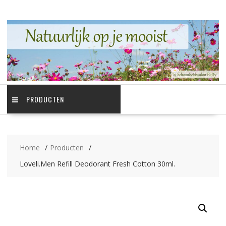
Ga
naar
de
inhoud
PRODUCTEN
Home
Producten
Loveli.Men Refill Deodorant Fresh Cotton 30ml.