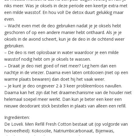
niks meer. Was je oksels in deze periode een keertje extra met
een milde wasstof. En hou vol! De detox duurt gelukkig maar
even.
– Wacht even met de deo gebruiken nadat je je oksels hebt
geschoren of op een andere manier hebt onthaard. Als je je
oksels in de avond scheert, kun je de deo in de ochtend weer
gebruiken.
– De deo is niet oplosbaar in water waardoor je een milde
wasstof nodig hebt om je oksels te wassen.
– Draait je deo niet goed of niet meer? Leg hem dan een
nachtje in de vriezer. Daarna even laten ontdooien (niet op een
warme plaats bewaren) dan doet hij het vaak weer.
– Je kunt je deo ongeveer 2 à 3 keer probleemloos navullen.
Daarna kan het zijn dat het draaimechanisme van de houder niet
helemaal soepel meer werkt. Dan kun je beter een keer een
nieuwe deodorant stick bestellen in plaats van alleen een refill.
Ingrediënten:
De Loveli. Men Refill Fresh Cotton bestaat uit (op volgorde van
hoeveelheid): Kokosolie, Natriumbicarbonaat, Bijenwas,