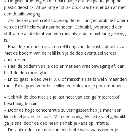
– De gekleurde ring op de refill haal je eraf en plaats je op de
plastic deostick. Zit de ring er strak op, draai hem er dan af met
een draaibeweging.
– Zet de kartonnen refill bovenop de refill ring en druk de bodem
van de refill helemaal naar beneden. Gebruik bijvoorbeeld een
stift of de achterkant van een mes als je duim niet lang genoeg
is.
– Haal de kartonnen stick en refill ring van de plastic deostick af.
Met de bodem van de refill kun je de deo eventueel verder
aandrukken.
– Haal de bodem van je deo er met een draaibeweging af, dan
blijft de deo mooi glad.
– En zo gaat je deo weer 3, 6 of misschien zelfs wel 9 maanden
mee. Extra goed voor het milieu en ook voor je portemonnee!
– Gebruik de deo niet als je last hebt van een geïrriteerde of
beschadigde huid.
– Door de hoge concentratie zuiveringszout heb je maar een
klein beetje van de Loveli.Men deo nodig. Als je te veel gebruikt
ga je snel door de deo heen en heb je kans op irritatie.
– De zinkoxide in de deo kan een lichte witte waas onder je