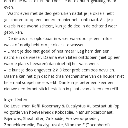
een milde wasstof. En hou vol! De detox duurt gelukkig maar
even.
– Wacht even met de deo gebruiken nadat je je oksels hebt
geschoren of op een andere manier hebt onthaard. Als je je
oksels in de avond scheert, kun je de deo in de ochtend weer
gebruiken.
– De deo is niet oplosbaar in water waardoor je een milde
wasstof nodig hebt om je oksels te wassen.
– Draait je deo niet goed of niet meer? Leg hem dan een
nachtje in de vriezer. Daarna even laten ontdooien (niet op een
warme plaats bewaren) dan doet hij het vaak weer.
– Je kunt je deo ongeveer 2 à 3 keer probleemloos navullen.
Daarna kan het zijn dat het draaimechanisme van de houder niet
helemaal soepel meer werkt. Dan kun je beter een keer een
nieuwe deodorant stick bestellen in plaats van alleen een refill.
Ingrediënten
De Loveli.men Refill Rosemary & Eucalyptus XL bestaat uit (op
volgorde van hoeveelheid): Kokosolie, Natriumbicarbonaat,
Bijenwas, Sheabutter, Zinkoxide, Arrowrootpoeder,
Zonnebloemolie, Eucalyptusolie, Vitamine E (Tocopherol),