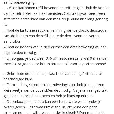
een draaibeweging.
– Zet de kartonnen refill bovenop de refill ring en druk de bodem
van de refill helemaal naar beneden. Gebruik bijvoorbeeld een
stift of de achterkant van een mes als je duim niet lang genoeg
is.
– Haal de kartonnen stick en refill ring van de plastic deostick af.
Met de bodem van de refill kun je de deo eventueel verder
aandrukken.
– Haal de bodem van je deo er met een draaibeweging af, dan
blijft de deo mooi glad.
– En zo gaat je deo weer 3, 6 of misschien zelfs wel 9 maanden
mee. Extra goed voor het milieu en ook voor je portemonnee!
– Gebruik de deo niet als je last hebt van een geïrriteerde of
beschadigde huid.
– Door de hoge concentratie zuiveringszout heb je maar een
klein beetje van de Loveli.Men deo nodig. Als je te veel gebruikt
ga je snel door de deo heen en heb je kans op irritatie.
– De zinkoxide in de deo kan een lichte witte waas onder je
oksels geven. Deze waas trekt snel in. Zie je na een paar
minuten nog een witte waas onder je oksels? Dan mag je iets