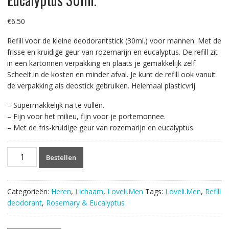
€
6.50
Refill voor de kleine deodorantstick (30ml.) voor mannen. Met de
frisse en kruidige geur van rozemarijn en eucalyptus. De refill zit
in een kartonnen verpakking en plaats je gemakkelijk zelf.
Scheelt in de kosten en minder afval. Je kunt de refill ook vanuit
de verpakking als deostick gebruiken. Helemaal plasticvrij.
– Supermakkelijk na te vullen.
– Fijn voor het milieu, fijn voor je portemonnee.
– Met de fris-kruidige geur van rozemarijn en eucalyptus.
Loveli.Men
Bestellen
Refill
Deodorant
Rosemary
Categorieën:
Heren
,
Lichaam
,
Loveli.Men
Tags:
Loveli.Men
,
Refill
&
deodorant
,
Rosemary & Eucalyptus
Eucalyptus
30ml.