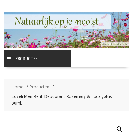
Ga
naar
de
inhoud
PRODUCTEN
Home
Producten
Loveli.Men Refill Deodorant Rosemary & Eucalyptus
30ml.