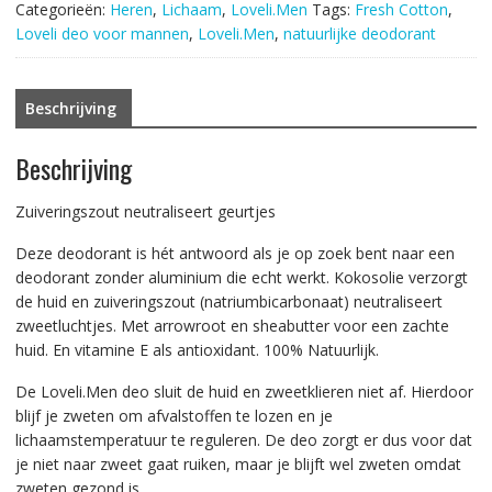
Categorieën:
Heren
,
Lichaam
,
Loveli.Men
Tags:
Fresh Cotton
,
XL
Loveli deo voor mannen
,
Loveli.Men
,
natuurlijke deodorant
75ml.
aantal
Beschrijving
Beschrijving
Zuiveringszout neutraliseert geurtjes
Deze deodorant is hét antwoord als je op zoek bent naar een
deodorant zonder aluminium die echt werkt. Kokosolie verzorgt
de huid en zuiveringszout (natriumbicarbonaat) neutraliseert
zweetluchtjes. Met arrowroot en sheabutter voor een zachte
huid. En vitamine E als antioxidant. 100% Natuurlijk.
De Loveli.Men deo sluit de huid en zweetklieren niet af. Hierdoor
blijf je zweten om afvalstoffen te lozen en je
lichaamstemperatuur te reguleren. De deo zorgt er dus voor dat
je niet naar zweet gaat ruiken, maar je blijft wel zweten omdat
zweten gezond is.