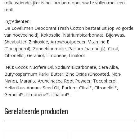
milieuvriendelijker is het om hem opnieuw te vullen met een
refill.
Ingrediënten:
De Loveli.men Deodorant Fresh Cotton bestaat uit (op volgorde
van hoeveelheid): Kokosolie, Natriumbicarbonaat, Bijenwas,
Sheabutter, Zinkoxide, Arrowrootpoeder, Vitamine E
(Tocopherol), Zonnebloemolie, Parfum (natuurlijk), Citral,
Citronellol, Geraniol, Limonene, Linalool.
INCI: Cocos Nucifera Oil, Sodium Bicarbonate, Cera Alba,
Butyrospermum Parkii Butter, Zinc Oxide (Uncoated, Non-
Nano), Maranta Arundinacea Root Powder, Tocopherol,
Helianthus Annuus Seed Oil, Parfum, Citral*, Citronellol*,
Geraniol*, Limonene*, Linalool*.
Gerelateerde producten