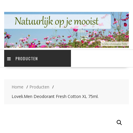
Ga
naar
de
inhoud
PRODUCTEN
Home
Producten
Loveli.Men Deodorant Fresh Cotton XL 75ml.