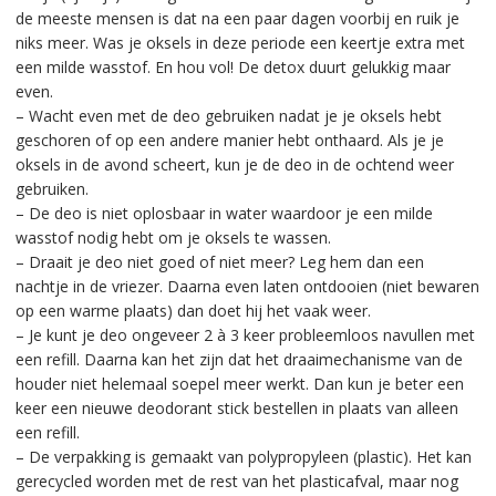
de meeste mensen is dat na een paar dagen voorbij en ruik je
niks meer. Was je oksels in deze periode een keertje extra met
een milde wasstof. En hou vol! De detox duurt gelukkig maar
even.
– Wacht even met de deo gebruiken nadat je je oksels hebt
geschoren of op een andere manier hebt onthaard. Als je je
oksels in de avond scheert, kun je de deo in de ochtend weer
gebruiken.
– De deo is niet oplosbaar in water waardoor je een milde
wasstof nodig hebt om je oksels te wassen.
– Draait je deo niet goed of niet meer? Leg hem dan een
nachtje in de vriezer. Daarna even laten ontdooien (niet bewaren
op een warme plaats) dan doet hij het vaak weer.
– Je kunt je deo ongeveer 2 à 3 keer probleemloos navullen met
een refill. Daarna kan het zijn dat het draaimechanisme van de
houder niet helemaal soepel meer werkt. Dan kun je beter een
keer een nieuwe deodorant stick bestellen in plaats van alleen
een refill.
– De verpakking is gemaakt van polypropyleen (plastic). Het kan
gerecycled worden met de rest van het plasticafval, maar nog