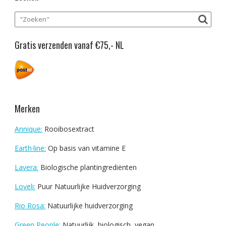
Gratis verzenden vanaf €75,- NL
Merken
Annique:
Rooibosextract
Earth·line:
Op basis van vitamine E
Lavera:
Biologische plantingrediënten
Loveli:
Puur Natuurlijke Huidverzorging
Rio Rosa:
Natuurlijke huidverzorging
Green People:
Natuurlijk, biologisch, vegan