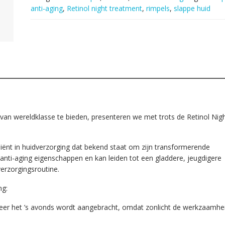
Night
anti-aging
,
Retinol night treatment
,
rimpels
,
slappe huid
Treatment
30ml.
aantal
van wereldklasse te bieden, presenteren we met trots de Retinol Nig
ediënt in huidverzorging dat bekend staat om zijn transformerende
anti-aging eigenschappen en kan leiden tot een gladdere, jeugdigere
erzorgingsroutine.
ng:
nneer het ’s avonds wordt aangebracht, omdat zonlicht de werkzaamhe