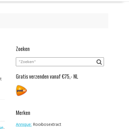
Zoeken
Gratis verzenden vanaf €75,- NL
t
Merken
Annique:
Rooibosextract
ue
,