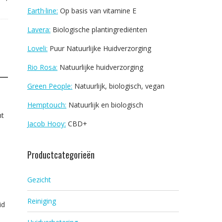
Earth·line:
Op basis van vitamine E
Lavera:
Biologische plantingrediënten
Loveli:
Puur Natuurlijke Huidverzorging
Rio Rosa:
Natuurlijke huidverzorging
Green People:
Natuurlijk, biologisch, vegan
Hemptouch:
Natuurlijk en biologisch
ht
Jacob Hooy:
CBD+
Productcategorieën
Gezicht
Reiniging
id