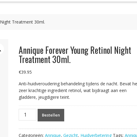
 Night Treatment 30ml.
Annique Forever Young Retinol Night
Treatment 30ml.
€
39.95
Anti-huidveroudering behandeling tijdens de nacht. Bevat he
zeer krachtige ingrediënt retinol, wat bijdraagt aan een
gladdere, jeugdigere teint.
Annique
Bestellen
Forever
Young
Retinol
Categorieën:
Annique
,
Gezicht
,
Huidverbetering
Tags:
Anniq