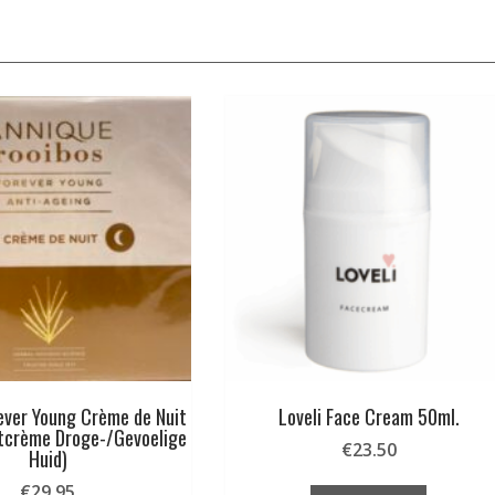
ever Young Crème de Nuit
Loveli Face Cream 50ml.
tcrème Droge-/Gevoelige
€
23.50
Huid)
€
29.95