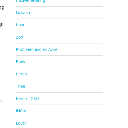
Huidverbetering
ag
Lichaam
jk
Haar
Zon
Probleemhuid en Acné
Baby
Heren
Thee
Hemp - CBD
n
INCIA
Loveli