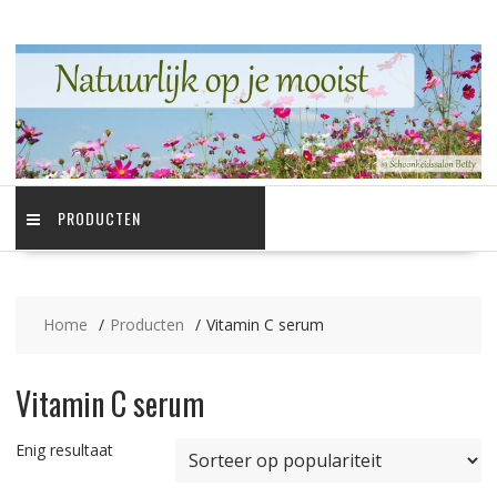
Ga
naar
de
inhoud
PRODUCTEN
Home
Producten
Vitamin C serum
Vitamin C serum
Enig resultaat