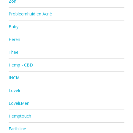
Zon
Probleemhuid en Acné
Baby
Heren
Thee
Hemp - CBD
INCIA
Loveli
Loveli.Men
Hemptouch
Earth·line