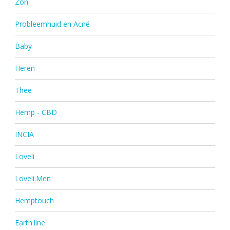
Zon
Probleemhuid en Acné
Baby
Heren
Thee
Hemp - CBD
INCIA
Loveli
Loveli.Men
Hemptouch
Earth·line