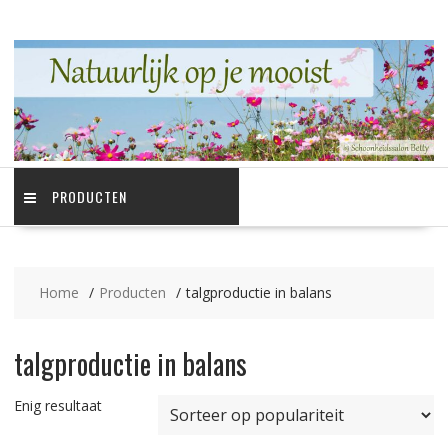
Ga
naar
de
inhoud
PRODUCTEN
Home
Producten
talgproductie in balans
talgproductie in balans
Enig resultaat