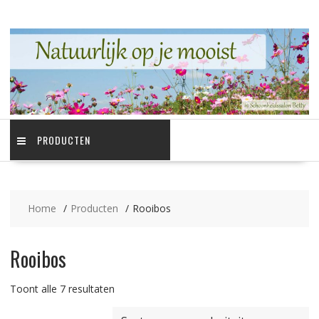
Ga
naar
de
inhoud
PRODUCTEN
Home
Producten
Rooibos
Rooibos
Gesorteerd
Toont alle 7 resultaten
op