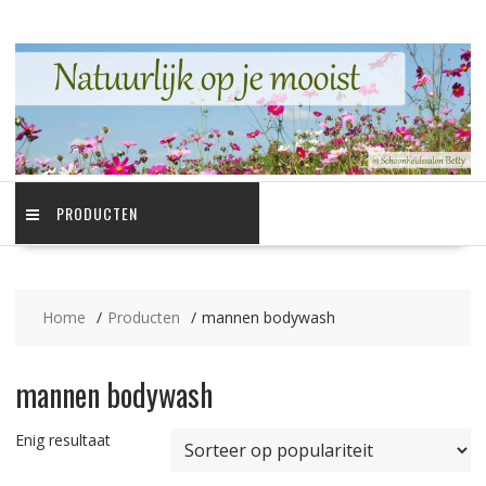
Ga
naar
de
inhoud
PRODUCTEN
Home
Producten
mannen bodywash
mannen bodywash
Enig resultaat