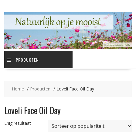
Ga
naar
de
inhoud
PRODUCTEN
Home
Producten
Loveli Face Oil Day
Loveli Face Oil Day
Enig resultaat