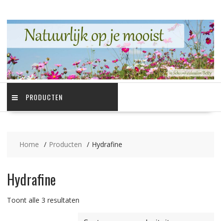
Ga
naar
de
inhoud
PRODUCTEN
Home
Producten
Hydrafine
Hydrafine
Gesorteerd
Toont alle 3 resultaten
op