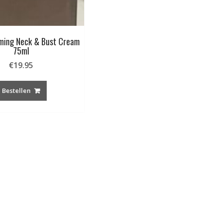
rming Neck & Bust Cream
75ml
€
19.95
Bestellen