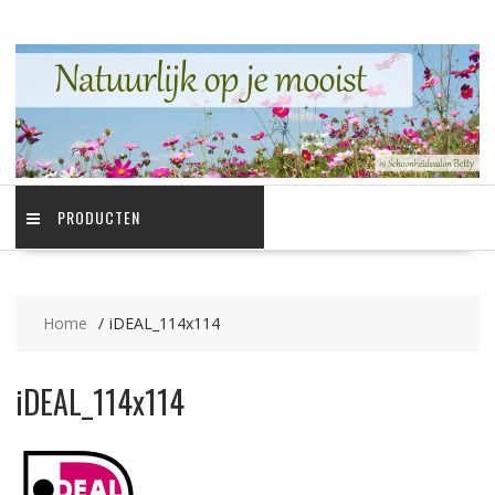
Ga
naar
de
inhoud
PRODUCTEN
Home
iDEAL_114x114
iDEAL_114x114