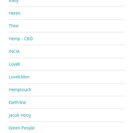
Baby
Heren
Thee
Hemp - CBD
INCIA
Loveli
Loveli.Men
Hemptouch
Earth·line
Jacob Hooy
Green People